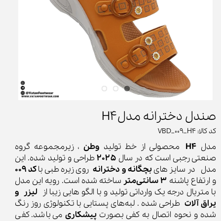
صندل دخترانه مدلH4
کد کالا: VBD_009_H4
مدل
H4
محصولی از خط تولید
وطن
، زیرمجموعه گروه
صنعتی رجبی است که در سال
۲۰۲۵
طراحی و تولید شده. این
مدل در سایز های
بچگانه و دخترانه
روی زیره طبی با
کد 009
و ارتفاع پاشنه
3 سانتی‌متر
ساخته شده است. رویه این مدل
با متریال درجه یک وارداتی تولید و با الگو هایی زیبا از
لیزر و
یراق آلات
طراحی شده . لبه‌های پستایی با تکنولوژی روز رنگ‌
شده و نحوه اتصال به کفی بصورت
پیشکاری
می باشد. کفی