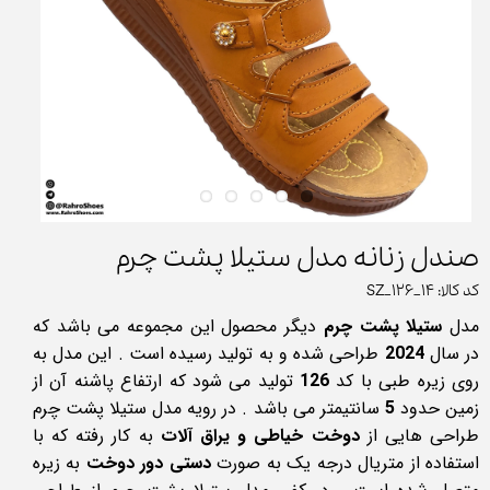
صندل زنانه مدل ستیلا پشت چرم
کد کالا: SZ_126_14
مدل
ستیلا پشت چرم
دیگر محصول این مجموعه می باشد که
در سال
2024
طراحی شده و به تولید رسیده است . این مدل به
روی زیره طبی با کد
126
تولید می شود که ارتفاع پاشنه آن از
زمین حدود
5
سانتیمتر می باشد . در رویه مدل ستیلا پشت چرم
طراحی هایی از
دوخت خیاطی و یراق آلات
به کار رفته که با
استفاده از متریال درجه یک به صورت
دستی دور دوخت
به زیره