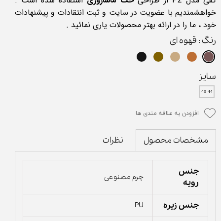
کفی مدل P2 از طراحی
حک ماساژوری
استفاده شده است .
خواهشمندیم با عضویت در سایت و ثبت انتقادات و پیشنهادات
خود ، ما را در ارائه بهتر محصولات یاری نمائید .
رنگ
: قهوه ای
سایز
40-44
افزودن به علاقه مندی ها
نظرات
مشخصات محصول
جنس
چرم مصنوعی
رویه
جنس زیره
PU